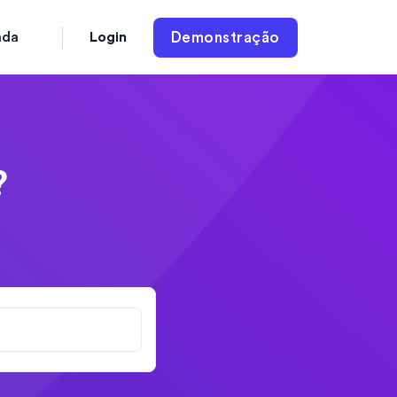
Login
Demonstração
nda
?