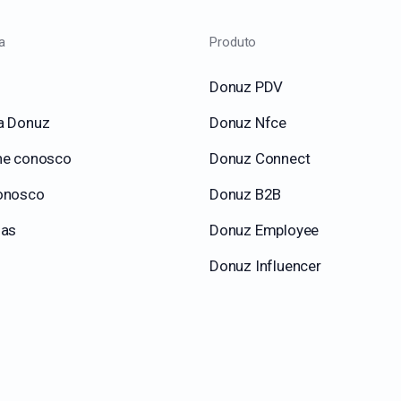
a
Produto
Donuz PDV
a Donuz
Donuz Nfce
he conosco
Donuz Connect
onosco
Donuz B2B
ias
Donuz Employee
Donuz Influencer